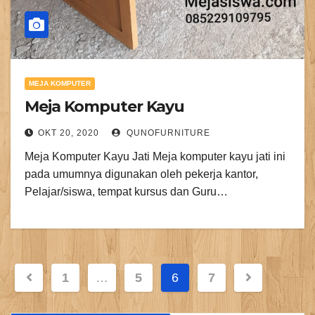
MEJA KOMPUTER
Meja Komputer Kayu
OKT 20, 2020
QUNOFURNITURE
Meja Komputer Kayu Jati Meja komputer kayu jati ini
pada umumnya digunakan oleh pekerja kantor,
Pelajar/siswa, tempat kursus dan Guru…
Paginasi
1
…
5
6
7
pos