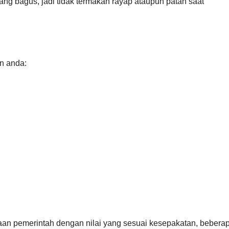
ang bagus, jadi tidak termakan rayap ataupun patah saat
an anda:
aan pemerintah dengan nilai yang sesuai kesepakatan, bebera