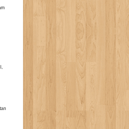
lam
l,
tan