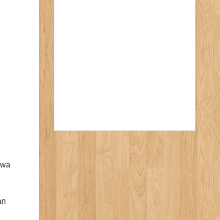
swa
an