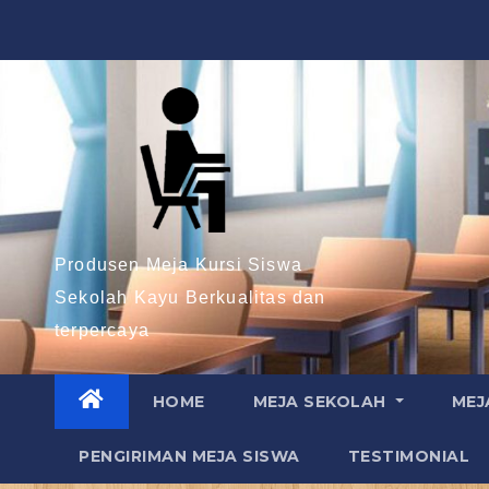
Skip
to
content
Produsen Meja Kursi Siswa
Sekolah Kayu Berkualitas dan
terpercaya
HOME
MEJA SEKOLAH
MEJ
PENGIRIMAN MEJA SISWA
TESTIMONIAL