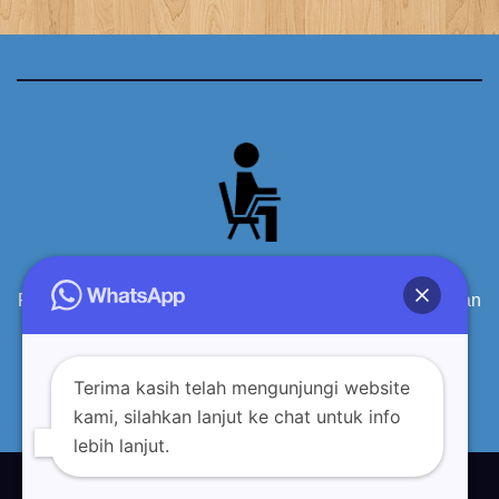
Produsen Meja Kursi Siswa Sekolah Kayu Berkualitas dan
terpercaya
Terima kasih telah mengunjungi website
kami, silahkan lanjut ke chat untuk info
lebih lanjut.
Proudly powered by WordPress
|
Theme: Newsup by
Themeansar
.