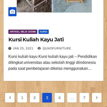
ARTIKEL MEJA SISWA
KURSI
Kursi Kuliah Kayu Jati
JAN 25, 2021
QUNOFURNITURE
Kursi kuliah kayu Kursi kuliah kayu jati – Pendidikan
ditingkat universitas atau sekolah tinggi diindonesia
pada saat pembelajaran dikelas menggunakan…
Paginasi
1
2
3
4
…
7