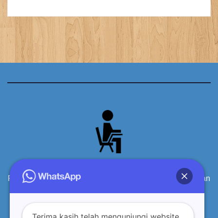
Produsen Meja Kursi Siswa Sekolah Kayu Berkualitas dan
terpercaya
Terima kasih telah mengunjungi website