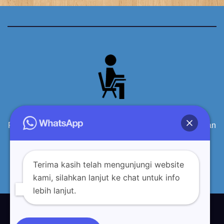
Produsen Meja Kursi Siswa Sekolah Kayu Berkualitas dan
terpercaya
Terima kasih telah mengunjungi website
kami, silahkan lanjut ke chat untuk info
lebih lanjut.
Proudly powered by WordPress
|
Theme: Newsup by
Themeansar
.
Tentang Kami
Sitemap
Disclaimer
Privacy Policy