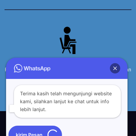
Produsen Meja Kursi Siswa Sekolah Kayu Berkualitas dan
terpercaya
Terima kasih telah mengunjungi website
kami, silahkan lanjut ke chat untuk info
lebih lanjut.
Proudly powered by WordPress
|
Theme: Newsup by
Themeansar
.
Tentang Kami
Sitemap
Disclaimer
Privacy Policy
kirim Pesan