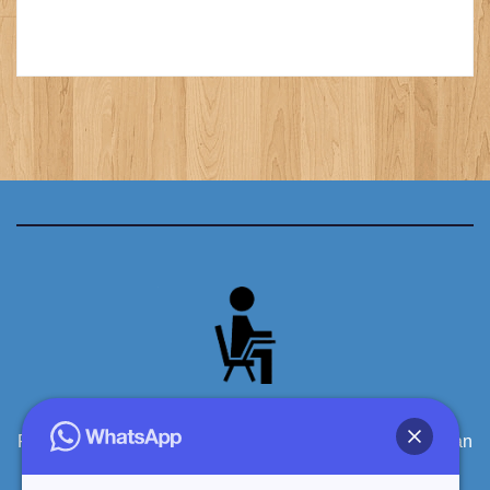
Produsen Meja Kursi Siswa Sekolah Kayu Berkualitas dan
terpercaya